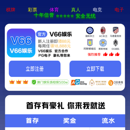
久赢娱乐官网-手机App下载
收藏我们
联系我们
网站地图
欢迎来到久赢娱乐官网官网！
设备
厂家直属
暖通工程服务商
30年厂家 40年工程经验 一站式冷暖解决方案服务
工程服务热线
400-8292-918
首页
中央空调工程
洁净工程
冷库工程
服务项目