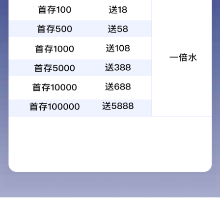
恒雅优势
工程案例
新闻中心
走进恒雅
联系我们
首页
中央空调工程
洁净工程
冷库工程
服务项目
恒雅优势
工程案例
新闻中心
走进恒雅
联系我们