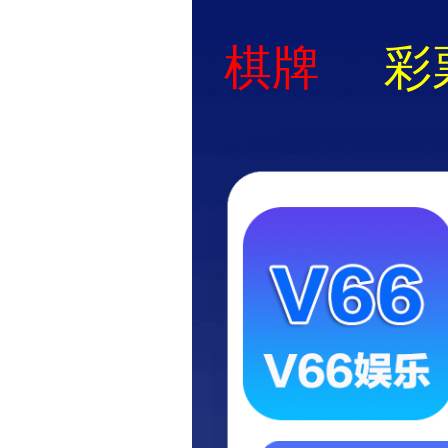
收藏我们
联系我们
网站地图
欢迎来到久赢娱乐官网官网！
设备
厂家直属
暖通工程服务商
30年厂家 40年工程经验 一站式冷暖解决方案服务
工程服务热线
400-8292-918
首页
中央空调工程
洁净工程
冷库工程
服务项目